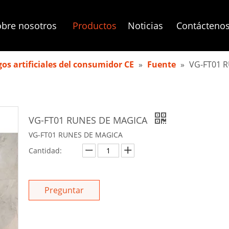
bre nosotros
Productos
Noticias
Contácteno
os artificiales del consumidor CE
»
Fuente
»
VG-FT01 
VG-FT01 RUNES DE MAGICA
VG-FT01 RUNES DE MAGICA
Cantidad:
Preguntar