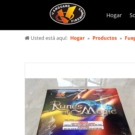
Hogar
So
Usted está aquí:
Hogar
»
Productos
»
Fueg