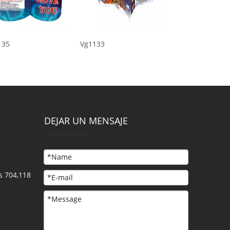
Vg1133
Vg1128
DEJAR UN MENSAJE
Product Inquiry
s 704,118