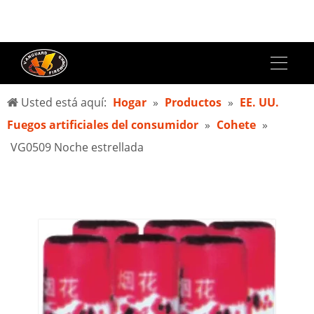
Usted está aquí:
Hogar
»
Productos
»
EE. UU.
Fuegos artificiales del consumidor
»
Cohete
»
VG0509 Noche estrellada