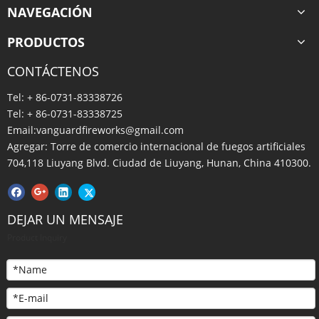
NAVEGACIÓN
PRODUCTOS
CONTÁCTENOS
Tel: + 86-0731-83338726
Tel: + 86-0731-83338725
Email:
vanguardfireworks@gmail.com
Agregar: Torre de comercio internacional de fuegos artificiales
704,118 Liuyang Blvd. Ciudad de Liuyang, Hunan, China 410300.
DEJAR UN MENSAJE
Compartir con:
Product Inquiry
VG0509 Noche estrellada
VG0509 Noche estrellada
Cantidad: