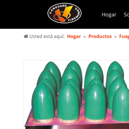
Hogar
So
Usted está aquí:
Hogar
»
Productos
»
Fueg