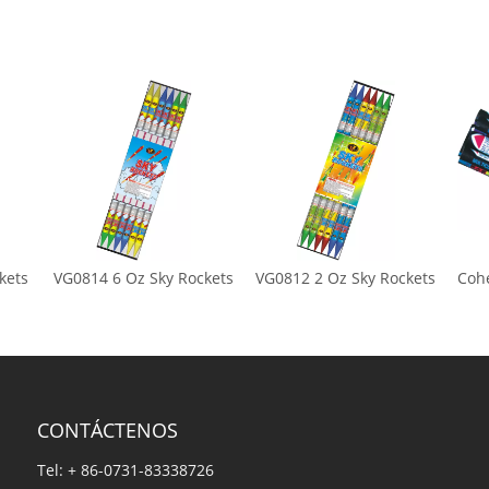
kets
VG0814 6 Oz Sky Rockets
VG0812 2 Oz Sky Rockets
Cohe
CONTÁCTENOS
Tel: + 86-0731-83338726