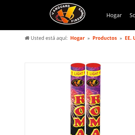
Hogar
So
Usted está aquí:
Hogar
»
Productos
»
EE. 